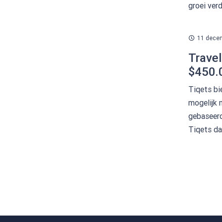
groei verd
11 dece
Travel
$450.0
Tiqets bi
mogelijk 
gebaseerd
Tiqets da