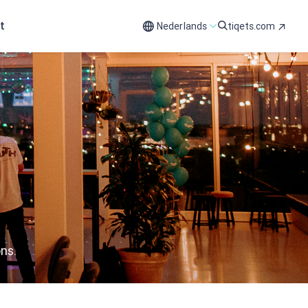
t
Nederlands
tiqets.com
ns.