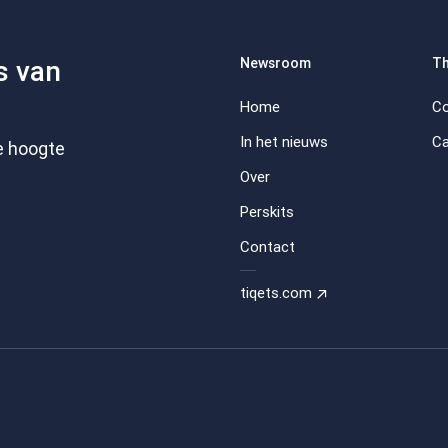
s van
Newsroom
Th
Home
Co
In het nieuws
C
e hoogte
Over
Perskits
Contact
tiqets.com
.