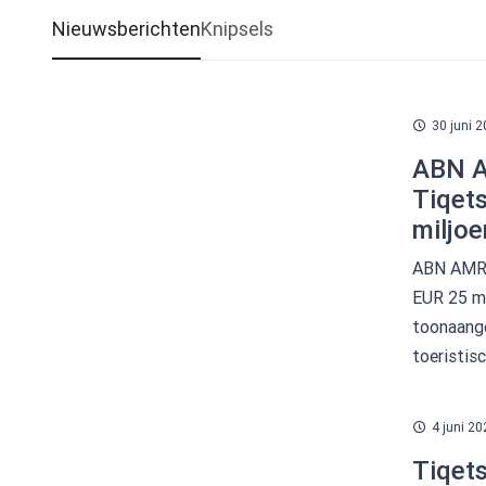
Nieuwsberichten
Knipsels
30 juni 
ABN A
Tiqets
miljoe
ABN AMRO 
EUR 25 mi
toonaange
toeristis
4 juni 20
Tiqets