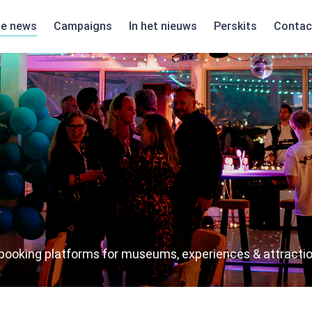
te news
Campaigns
In het nieuws
Perskits
Contac
e booking platforms for museums, experiences & attractio