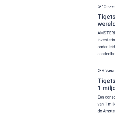
12 nove
Tiqets
wereld
AMSTERDA
investeri
onder lei
aandeelho
6 februar
Tiqets
1 mil
Een conso
van 1 mil
de Amster