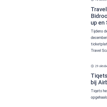
Travel
Bidroo
up en 
Tijdens d
december j
ticketpla
Travel Sca
29 oktob
Tiqets
bij Ai
Tiqets he
opgehaald