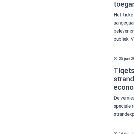
toegan
Het ticke
aangegaan
belevenis
publiek. V
25 juni 
Tiqet
strand
econo
De vernie
speciale 
strandexp
16 dece